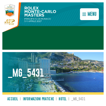
MENU
_MG_5431
ACCUEIL
I
INFORMAZIONI PRATICHE
I
HOTEL
I
_MG_5431