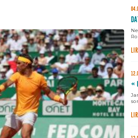
04.
DA
Ne
Ro
LIR
12.
« 
Ja
so
Ma
LIR