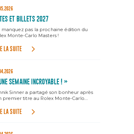
05.2026
TES ET BILLETS 2027
 manquez pas la prochaine édition du
lex Monte-Carlo Masters !
E LA SUITE
04.2026
UNE SEMAINE INCROYABLE ! »
nnik Sinner a partagé son bonheur après
n premier titre au Rolex Monte-Carlo
sters.
E LA SUITE