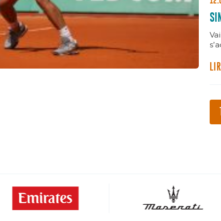
12.
SI
Vai
s’
Ma
LIR