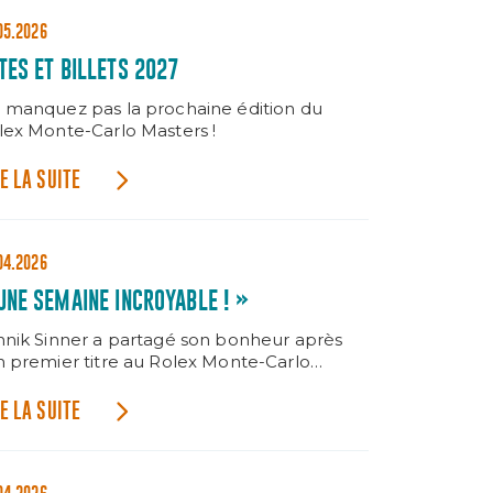
05.2026
TES ET BILLETS 2027
 manquez pas la prochaine édition du
lex Monte-Carlo Masters !
E LA SUITE
04.2026
UNE SEMAINE INCROYABLE ! »
nnik Sinner a partagé son bonheur après
n premier titre au Rolex Monte-Carlo
sters.
E LA SUITE