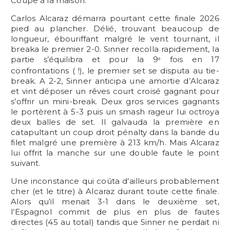
Coupe à la maison.
Carlos Alcaraz démarra pourtant cette finale 2026
pied au plancher. Délié, trouvant beaucoup de
longueur, ébouriffant malgré le vent tournant, il
breaka le premier 2-0. Sinner recolla rapidement, la
partie s’équilibra et pour la 9
fois en 17
e
confrontations ( !), le premier set se disputa au tie-
break. A 2-2, Sinner anticipa une amortie d’Alcaraz
et vint déposer un rêves court croisé gagnant pour
s’offrir un mini-break. Deux gros services gagnants
le portèrent à 5-3 puis un smash rageur lui octroya
deux balles de set. Il galvauda la première en
catapultant un coup droit pénalty dans la bande du
filet malgré une première à 213 km/h. Mais Alcaraz
lui offrit la manche sur une double faute le point
suivant.
Une inconstance qui coûta d’ailleurs probablement
cher (et le titre) à Alcaraz durant toute cette finale.
Alors qu’il menait 3-1 dans le deuxième set,
l’Espagnol commit de plus en plus de fautes
directes (45 au total) tandis que Sinner ne perdait ni